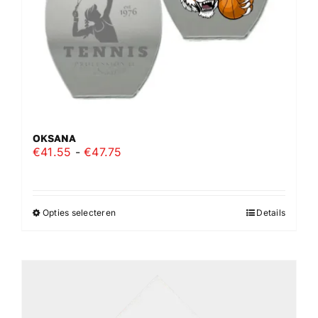
de
productpagina
OKSANA
Prijsklasse:
€
41.55
-
€
47.75
€41.55
tot
€47.75
Opties selecteren
Details
Dit
product
heeft
meerdere
variaties.
Deze