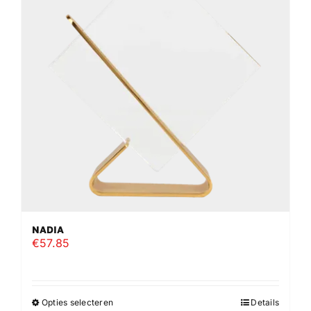
optie
kan
gekozen
worden
op
de
productpagina
NADIA
€
57.85
Opties selecteren
Details
Dit