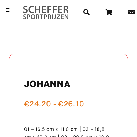
Ga
naar
Toggle
Navigation
inhoud
Home
Bekers
Beelden
JOHANNA
Medailles
Prijsklasse:
€
24.20
-
€
26.10
Kampioensschalen
€24.20
Vaantjes
tot
01 – 16,5 cm x 11,0 cm | 02 – 18,8
€26.10
Rozetten