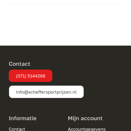
product
heeft
meerdere
variaties.
Deze
optie
kan
gekozen
Contact
worden
(071) 5144266
op
de
info@scheffersportprijzen.nl
productpagina
Informatie
Mijn account
Contact
Accountgegevens