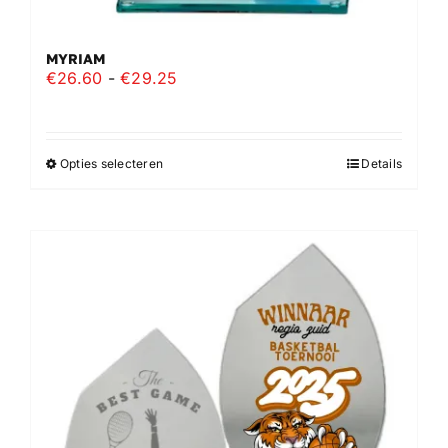
MYRIAM
Prijsklasse:
€
26.60
-
€
29.25
€26.60
tot
€29.25
Opties selecteren
Details
Dit
product
heeft
meerdere
variaties.
Deze
optie
kan
gekozen
worden
op