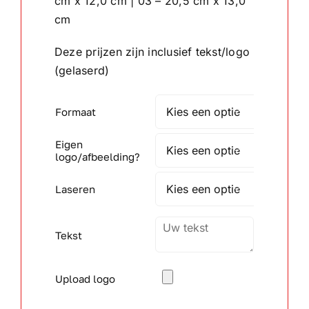
cm x 12,0 cm | 03 – 20,5 cm x 13,0
cm
Wandborden
Deze prijzen zijn inclusief tekst/logo
(gelaserd)
Crystal/glas
Formaat

Gepersonaliseerde artikelen
Eigen

Aanbiedingen
logo/afbeelding?
Laseren

Tekst
Upload logo