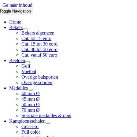
Ga naar inhoud
Toggle Navigation
Home
Bekers
Bekers algemeen
Cat. tot 15 euro
Cat. 15 tot 30 euro
Cat. 30 tot 50 euro
Cat. vanaf 50 euro
Beelden
Golf
Voetbal
Overige balsporten
Overige sporten
Medailles
40 mm Ø
45 mm Ø
50 mm Ø
70 mm Ø
Speciale medailles & pins
Kampioensschalen
Gelaserd
Full color