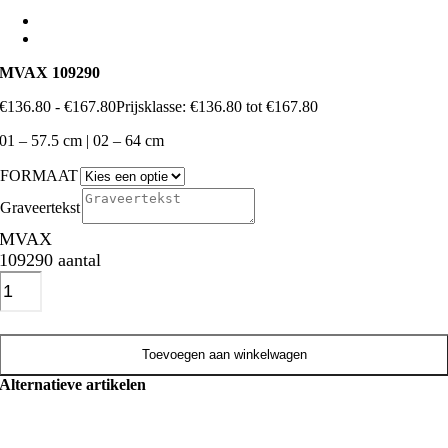
MVAX 109290
€
136.80
-
€
167.80
Prijsklasse: €136.80 tot €167.80
01 – 57.5 cm | 02 – 64 cm
FORMAAT
Graveertekst
MVAX
109290 aantal
Toevoegen aan winkelwagen
Alternatieve artikelen