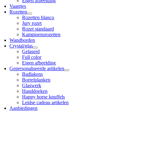
Eigen afbeelding
Vaantjes
Rozetten
Rozetten blanco
Jury rozet
Rozet standaard
Kampioensrozetten
Wandborden
Crystal/glas
Gelaserd
Full color
Eigen afbeelding
Gepersonaliseerde artikelen
Badlakens
Borrelplanken
Glaswerk
Handdoeken
Happy horse knuffels
Leidse cadeau artikelen
Aanbiedingen