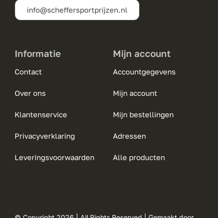
info@scheffersportprijzen.nl
productpagina
Informatie
Mijn account
Contact
Accountgegevens
Over ons
Mijn account
Klantenservice
Mijn bestellingen
Privacyverklaring
Adressen
Leveringsvoorwaarden
Alle producten
© Copyright 2026 | All Rights Reserved | Gemaakt door