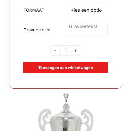
FORMAAT

Wandborden
Graveertekst
Crystal/glas
Gepersonaliseerde artikelen
MVAX
109000
Aanbiedingen
Toevoegen aan winkelwagen
aantal