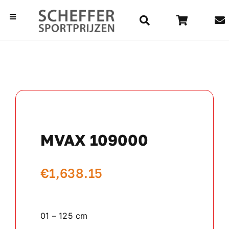
Ga
naar
Toggle
Navigation
inhoud
Home
Bekers
Beelden
MVAX 109000
Medailles
€
1,638.15
Kampioensschalen
Vaantjes
01 – 125 cm
Rozetten