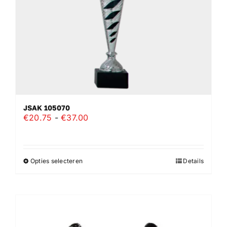
JSAK 105070
Prijsklasse:
€
20.75
-
€
37.00
€20.75
tot
€37.00
Opties selecteren
Details
Dit
product
heeft
meerdere
variaties.