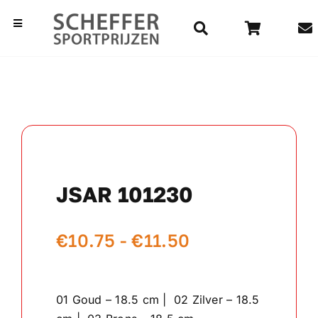
Ga
naar
Toggle
Navigation
inhoud
Home
Bekers
Beelden
JSAR 101230
Medailles
Prijsklasse:
€
10.75
-
€
11.50
Kampioensschalen
€10.75
Vaantjes
tot
01 Goud – 18.5 cm | 02 Zilver – 18.5
€11.50
Rozetten