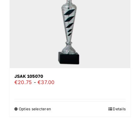
worden
op
de
productpagina
JSAK 105070
Prijsklasse:
€
20.75
-
€
37.00
€20.75
tot
€37.00
Opties selecteren
Details
Dit
product
heeft
meerdere