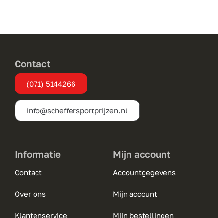
variaties.
Deze
optie
kan
gekozen
Contact
worden
(071) 5144266
op
de
info@scheffersportprijzen.nl
productpagina
Informatie
Mijn account
Contact
Accountgegevens
Over ons
Mijn account
Klantenservice
Mijn bestellingen