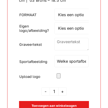
cm | 03 Brons – 18.5 cm
Wandborden
FORMAAT

Eigen
Crystal/glas

logo/afbeelding?
Gepersonaliseerde artikelen
Graveertekst
Aanbiedingen
Sportafbeelding
Upload logo
JSAR
101230
Toevoegen aan winkelwagen