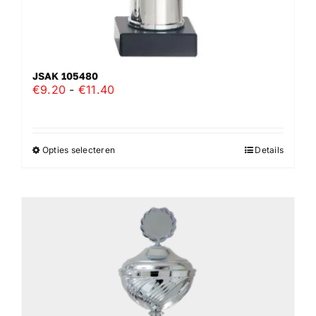
JSAK 105480
Prijsklasse:
€
9.20
-
€
11.40
€9.20
tot
€11.40
Opties selecteren
Details
Dit
product
heeft
meerdere
variaties.
Deze
optie
kan
gekozen