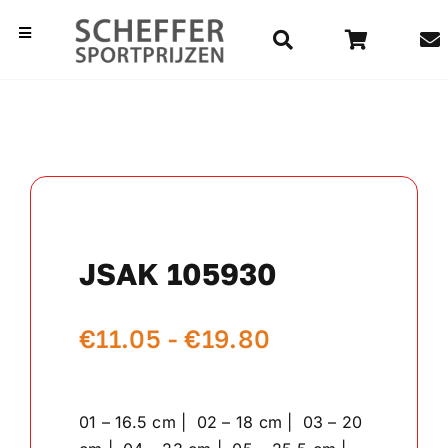
Ga
naar
Toggle
Navigation
inhoud
Home
Bekers
Beelden
JSAK 105930
Medailles
Prijsklasse:
€
11.05
-
€
19.80
Kampioensschalen
€11.05
Vaantjes
tot
01 – 16.5 cm | 02 – 18 cm | 03 – 20
€19.80
Rozetten