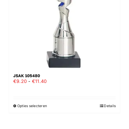
gekozen
worden
op
de
productpagina
JSAK 105480
Prijsklasse:
€
9.20
-
€
11.40
€9.20
tot
€11.40
Opties selecteren
Details
Dit
product
heeft