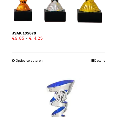
JSAK 105670
Prijsklasse:
€
9.85
-
€
14.25
€9.85
tot
€14.25
Opties selecteren
Details
Dit
product
heeft
meerdere
variaties.
Deze
optie
kan