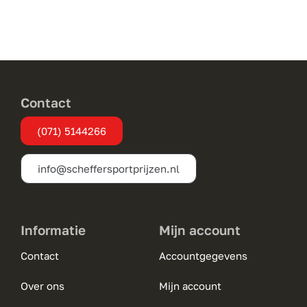
meerdere
variaties.
Deze
optie
kan
gekozen
Contact
worden
(071) 5144266
op
de
info@scheffersportprijzen.nl
productpagina
Informatie
Mijn account
Contact
Accountgegevens
Over ons
Mijn account