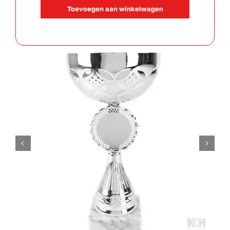
105930
Toevoegen aan winkelwagen
aantal