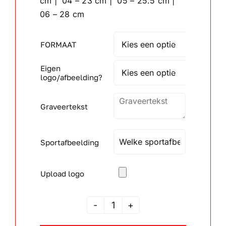
cm | 04 – 23 cm | 05 – 25.5 cm |
06 – 28 cm
Wandborden
FORMAAT

Crystal/glas
Eigen

logo/afbeelding?
Gepersonaliseerde artikelen
Graveertekst
Aanbiedingen
Sportafbeelding
Upload logo
JSAK