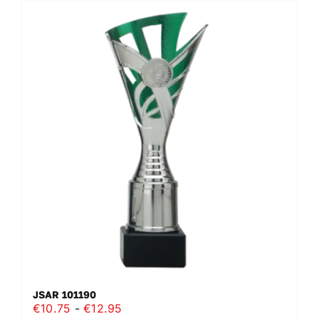
meerdere
variaties.
Deze
optie
kan
gekozen
worden
op
de
productpagina
JSAR 101190
Prijsklasse:
€
10.75
-
€
12.95