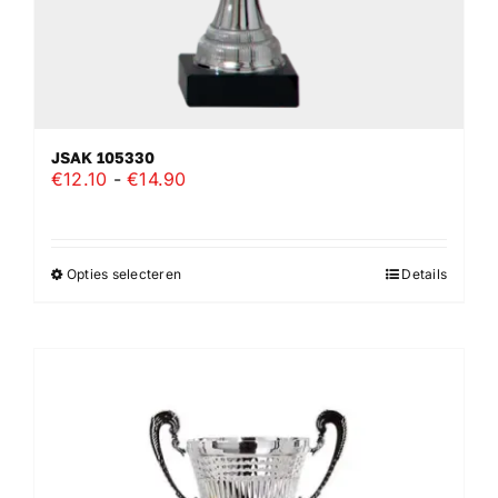
JSAK 105330
Prijsklasse:
€
12.10
-
€
14.90
€12.10
tot
€14.90
Opties selecteren
Details
Dit
product
heeft
meerdere
variaties.
Deze
optie
kan