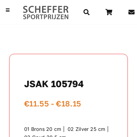
Ga
naar
Toggle
Navigation
inhoud
Home
Bekers
Beelden
JSAK 105794
Medailles
Prijsklasse:
€
11.55
-
€
18.15
Kampioensschalen
€11.55
Vaantjes
tot
01 Brons 20 cm | 02 Zilver 25 cm |
€18.15
Rozetten