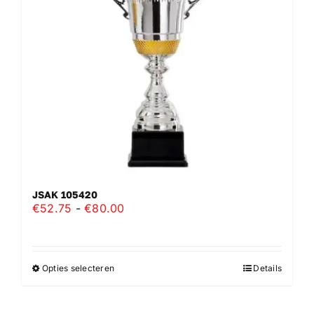
gekozen
worden
op
de
productpagina
JSAK 105420
Prijsklasse:
€
52.75
-
€
80.00
€52.75
tot
€80.00
Opties selecteren
Details
Dit
product
heeft