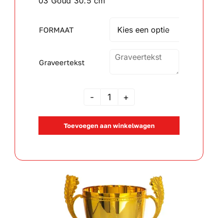
03 Goud 30.5 cm
Wandborden
FORMAAT

Crystal/glas
Graveertekst
Gepersonaliseerde artikelen
JSAK
Aanbiedingen
105794
Toevoegen aan winkelwagen
aantal