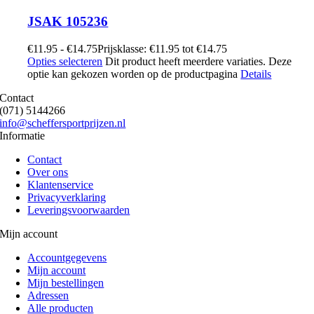
JSAK 105236
€
11.95
-
€
14.75
Prijsklasse: €11.95 tot €14.75
Opties selecteren
Dit product heeft meerdere variaties. Deze
optie kan gekozen worden op de productpagina
Details
Contact
(071) 5144266
info@scheffersportprijzen.nl
Informatie
Contact
Over ons
Klantenservice
Privacyverklaring
Leveringsvoorwaarden
Mijn account
Accountgegevens
Mijn account
Mijn bestellingen
Adressen
Alle producten