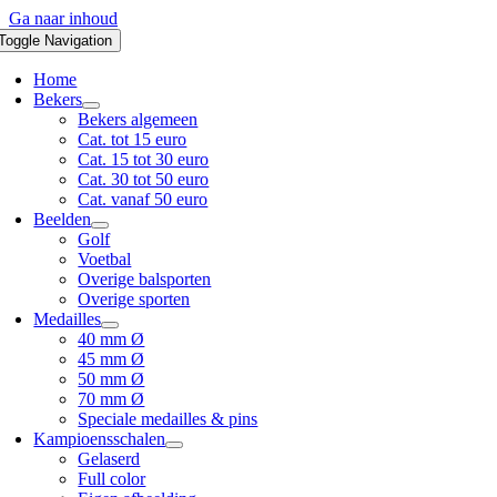
Ga naar inhoud
Toggle Navigation
Home
Bekers
Bekers algemeen
Cat. tot 15 euro
Cat. 15 tot 30 euro
Cat. 30 tot 50 euro
Cat. vanaf 50 euro
Beelden
Golf
Voetbal
Overige balsporten
Overige sporten
Medailles
40 mm Ø
45 mm Ø
50 mm Ø
70 mm Ø
Speciale medailles & pins
Kampioensschalen
Gelaserd
Full color