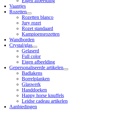
Eigen afbeelding
Vaantjes
Rozetten
Rozetten blanco
Jury rozet
Rozet standaard
Kampioensrozetten
Wandborden
Crystal/glas
Gelaserd
Full color
Eigen afbeelding
Gepersonaliseerde artikelen
Badlakens
Borrelplanken
Glaswerk
Handdoeken
Happy horse knuffels
Leidse cadeau artikelen
Aanbiedingen