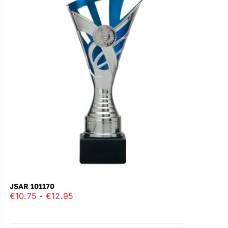
JSAR 101170
Prijsklasse:
€
10.75
-
€
12.95
€10.75
tot