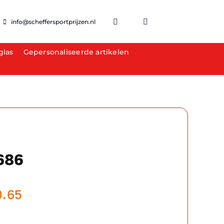
info@scheffersportprijzen.nl
glas
Gepersonaliseerde artikelen
686
Prijsklasse:
0.65
€12.55