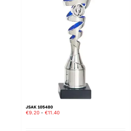
JSAK 105480
Prijsklasse:
€
9.20
-
€
11.40
€9.20
tot