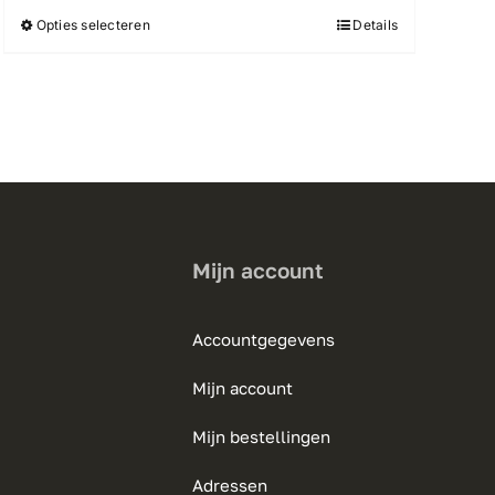
€12.95
Opties selecteren
Details
Dit
product
heeft
meerdere
variaties.
Deze
optie
kan
gekozen
Mijn account
worden
op
Accountgegevens
de
productpagina
Mijn account
Mijn bestellingen
Adressen