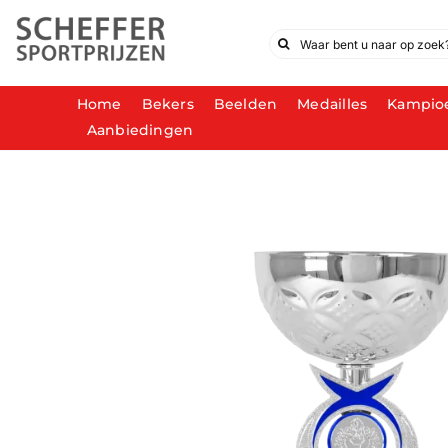
Ga
naar
Zoeken
inhoud
naar:
Home
Bekers
Beelden
Medailles
Kampio
Aanbiedingen