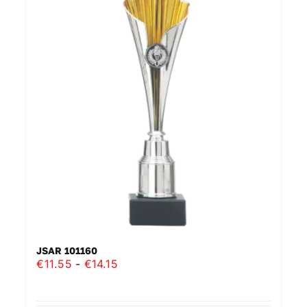
JSAR 101160
Prijsklasse:
€
11.55
-
€
14.15
€11.55
tot