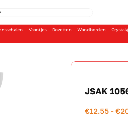
ensschalen
Vaantjes
Rozetten
Wandborden
Crystal/
JSAK 105
€
12.55
-
€
2