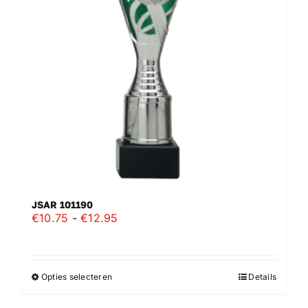
kan
gekozen
worden
op
de
productpagina
JSAR 101190
Prijsklasse:
€
10.75
-
€
12.95
€10.75
tot
€12.95
Opties selecteren
Details
Dit
product