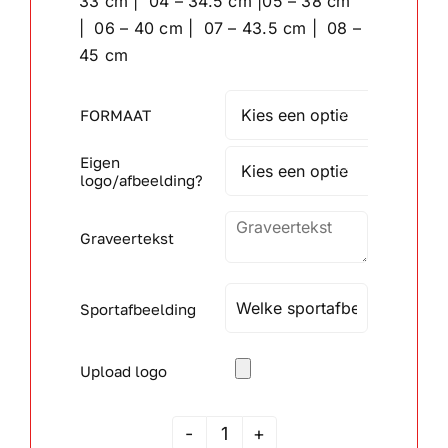
33 cm | 04 – 34.5 cm |05 – 38 cm
| 06 – 40 cm | 07 – 43.5 cm | 08 –
Wandborden
45 cm
Crystal/glas
FORMAAT

Eigen
Gepersonaliseerde artikelen

logo/afbeelding?
Aanbiedingen
Graveertekst
Sportafbeelding
Upload logo
JSAK