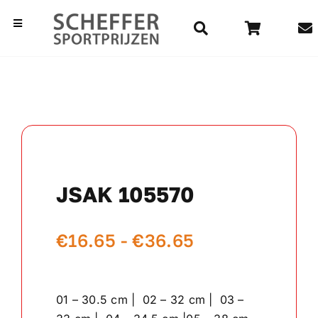
Ga
naar
Toggle
Navigation
inhoud
Home
Bekers
Beelden
JSAK 105570
Medailles
Prijsklasse:
€
16.65
-
€
36.65
Kampioensschalen
€16.65
Vaantjes
tot
01 – 30.5 cm | 02 – 32 cm | 03 –
€36.65
Rozetten