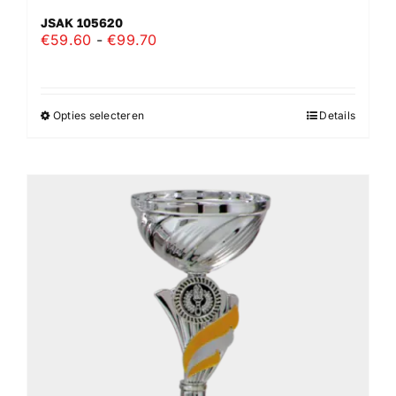
JSAK 105620
Prijsklasse:
€
59.60
-
€
99.70
€59.60
tot
€99.70
Opties selecteren
Details
Dit
product
heeft
meerdere
variaties.
Deze
optie
kan
gekozen
worden
op
de