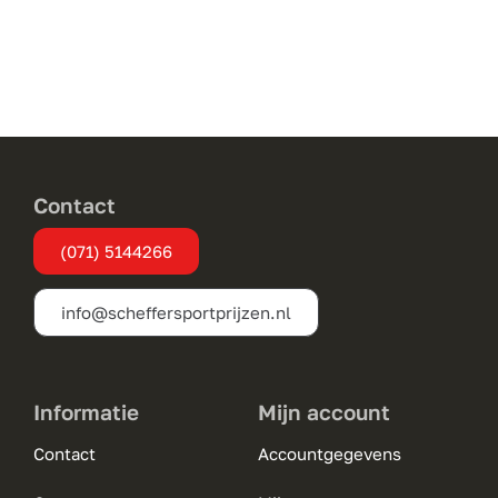
heeft
meerdere
variaties.
Deze
optie
kan
gekozen
Contact
worden
(071) 5144266
op
de
info@scheffersportprijzen.nl
productpagina
Informatie
Mijn account
Contact
Accountgegevens