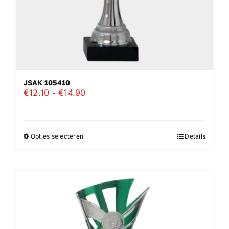
productpagina
JSAK 105410
Prijsklasse:
€
12.10
-
€
14.90
€12.10
tot
€14.90
Opties selecteren
Details
Dit
product
heeft
meerdere
variaties.
Deze
optie