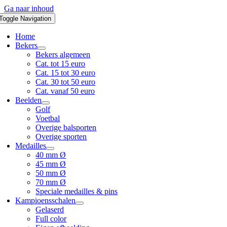
Ga naar inhoud
Toggle Navigation
Home
Bekers
Bekers algemeen
Cat. tot 15 euro
Cat. 15 tot 30 euro
Cat. 30 tot 50 euro
Cat. vanaf 50 euro
Beelden
Golf
Voetbal
Overige balsporten
Overige sporten
Medailles
40 mm Ø
45 mm Ø
50 mm Ø
70 mm Ø
Speciale medailles & pins
Kampioensschalen
Gelaserd
Full color