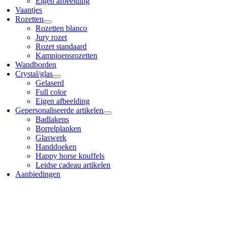
Eigen afbeelding
Vaantjes
Rozetten
Rozetten blanco
Jury rozet
Rozet standaard
Kampioensrozetten
Wandborden
Crystal/glas
Gelaserd
Full color
Eigen afbeelding
Gepersonaliseerde artikelen
Badlakens
Borrelplanken
Glaswerk
Handdoeken
Happy horse knuffels
Leidse cadeau artikelen
Aanbiedingen