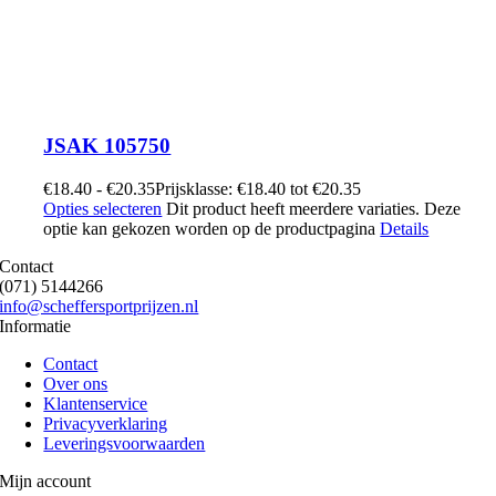
JSAK 105750
€
18.40
-
€
20.35
Prijsklasse: €18.40 tot €20.35
Opties selecteren
Dit product heeft meerdere variaties. Deze
optie kan gekozen worden op de productpagina
Details
Contact
(071) 5144266
info@scheffersportprijzen.nl
Informatie
Contact
Over ons
Klantenservice
Privacyverklaring
Leveringsvoorwaarden
Mijn account