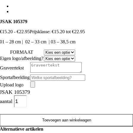
JSAK 105379
€
15.20
-
€
22.95
Prijsklasse: €15.20 tot €22.95
01 – 28 cm | 02 – 33 cm | 03 – 38,5 cm
FORMAAT
Eigen logo/afbeelding?
Graveertekst
Sportafbeelding
Upload logo
JSAK 105379
aantal
Toevoegen aan winkelwagen
Alternatieve artikelen