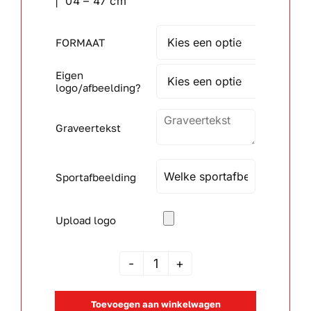
| 04 – 47 cm
Wandborden
FORMAAT

Eigen
Crystal/glas

logo/afbeelding?
Gepersonaliseerde artikelen
Graveertekst
Aanbiedingen
Sportafbeelding
Upload logo
JSAK
105043
Toevoegen aan winkelwagen