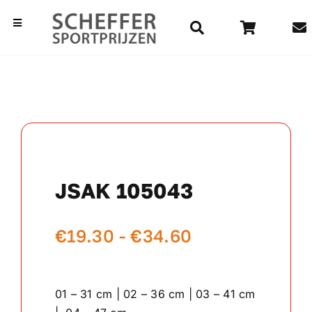
Ga
naar
Toggle
Navigation
inhoud
Home
Bekers
Beelden
JSAK 105043
Medailles
Prijsklasse:
€
19.30
-
€
34.60
Kampioensschalen
€19.30
Vaantjes
tot
01 – 31 cm | 02 – 36 cm | 03 – 41 cm
€34.60
Rozetten