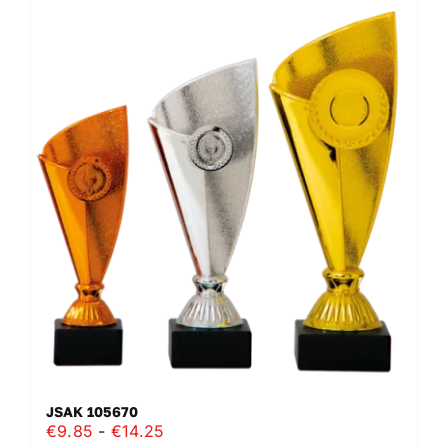
JSAK 105670
Prijsklasse:
€
9.85
-
€
14.25