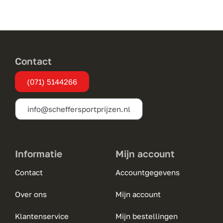
variaties.
Deze
optie
kan
gekozen
Contact
worden
(071) 5144266
op
de
info@scheffersportprijzen.nl
productpagina
Informatie
Mijn account
Contact
Accountgegevens
Over ons
Mijn account
Klantenservice
Mijn bestellingen