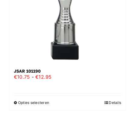
worden
op
de
productpagina
JSAR 101190
Prijsklasse:
€
10.75
-
€
12.95
€10.75
tot
€12.95
Opties selecteren
Details
Dit
product
heeft
meerdere