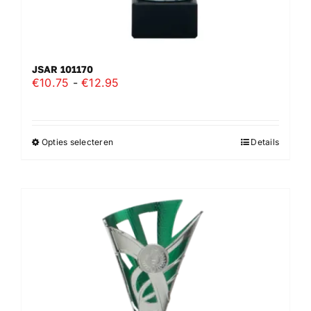
JSAR 101170
Prijsklasse:
€
10.75
-
€
12.95
€10.75
tot
€12.95
Opties selecteren
Details
Dit
product
heeft
meerdere
variaties.
Deze
optie
kan
gekozen