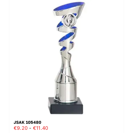
JSAK 105480
Prijsklasse:
€
9.20
-
€
11.40