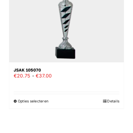
worden
op
de
productpagina
JSAK 105070
Prijsklasse:
€
20.75
-
€
37.00
€20.75
tot
€37.00
Opties selecteren
Details
Dit
product
heeft
meerdere