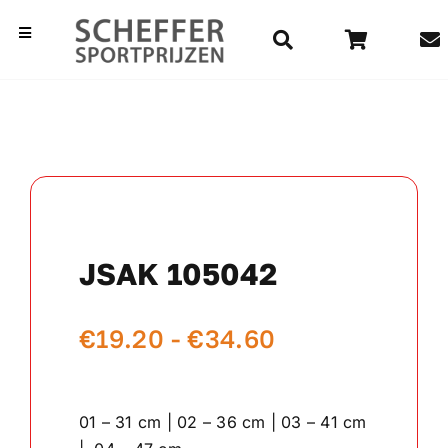
Ga
naar
Toggle
Navigation
inhoud
Home
Bekers
Beelden
JSAK 105042
Medailles
Prijsklasse:
€
19.20
-
€
34.60
Kampioensschalen
€19.20
Vaantjes
tot
01 – 31 cm | 02 – 36 cm | 03 – 41 cm
€34.60
Rozetten