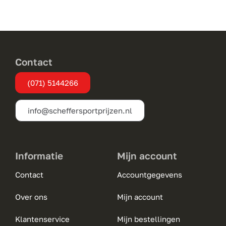
variaties.
Deze
optie
kan
gekozen
Contact
worden
(071) 5144266
op
de
info@scheffersportprijzen.nl
productpagina
Informatie
Mijn account
Contact
Accountgegevens
Over ons
Mijn account
Klantenservice
Mijn bestellingen