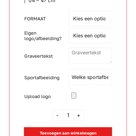
| 04 – 47 cm
Wandborden
FORMAAT

Eigen
Crystal/glas

logo/afbeelding?
Gepersonaliseerde artikelen
Graveertekst
Aanbiedingen
Sportafbeelding
Upload logo
JSAK
105042
Toevoegen aan winkelwagen