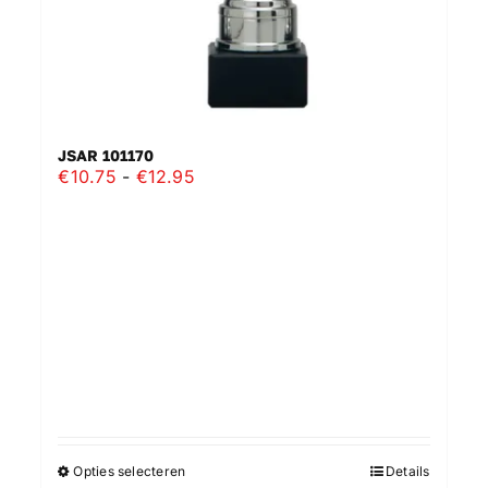
JSAR 101170
Prijsklasse:
€
10.75
-
€
12.95
€10.75
tot
€12.95
Opties selecteren
Details
Dit