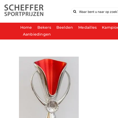
Ga
naar
Zoeken
inhoud
naar:
Home
Bekers
Beelden
Medailles
Kampio
Aanbiedingen