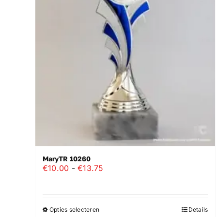
MaryTR 10260
Prijsklasse:
€
10.00
-
€
13.75
€10.00
tot
€13.75
Opties selecteren
Details
Dit