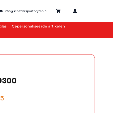
info@scheffersportprijzen.nl
glas
Gepersonaliseerde artikelen
0300
Prijsklasse:
75
€6.00