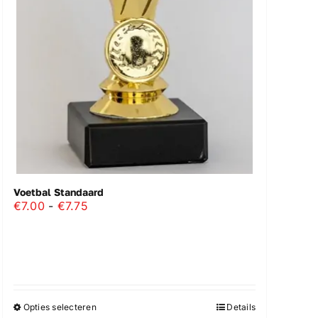
Voetbal Standaard
Prijsklasse:
€
7.00
-
€
7.75
€7.00
tot
€7.75
Opties selecteren
Details
Dit