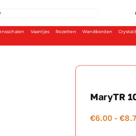
ensschalen
Vaantjes
Rozetten
Wandborden
Crystal/
MaryTR 1
€
6.00
-
€
8.