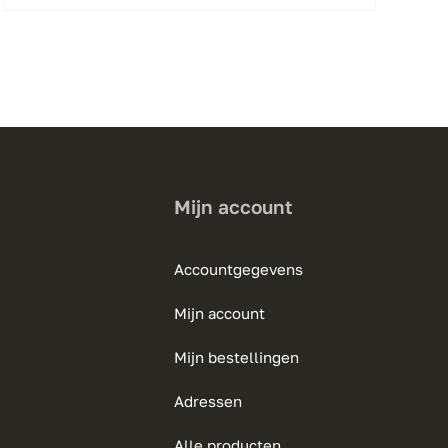
product
heeft
meerdere
variaties.
Deze
optie
kan
gekozen
Mijn account
worden
op
Accountgegevens
de
productpagina
Mijn account
Mijn bestellingen
Adressen
Alle producten