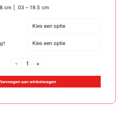
tot
18 cm | 03 – 19.5 cm
€8.75

ng?

MaryTR
10300
Toevoegen aan winkelwagen
aantal