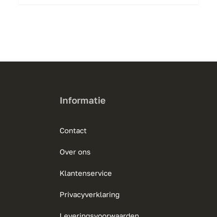
product
heeft
meerdere
variaties.
Deze
optie
kan
gekozen
Informatie
worden
op
Contact
de
productpagina
Over ons
Klantenservice
Privacyverklaring
Leveringsvoorwaarden